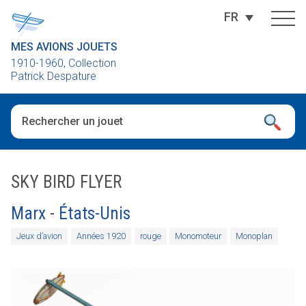
FR
MES AVIONS JOUETS
1910-1960, Collection
Patrick Despature
Quand les résultats de l'auto-complétion sont disponibles, utili
SKY BIRD FLYER
Marx
-
États-Unis
Jeux d’avion
Années 1920
rouge
Monomoteur
Monoplan