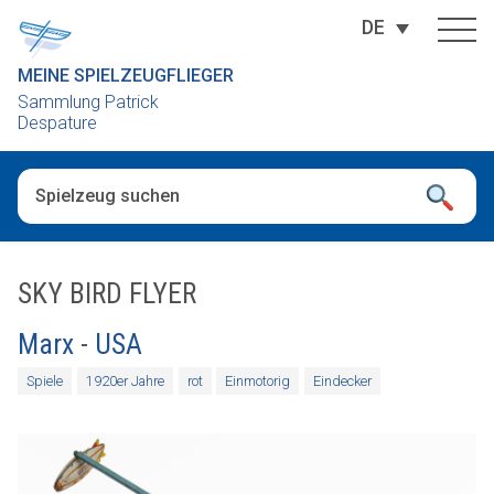
DE
MEINE SPIELZEUGFLIEGER
Sammlung Patrick
Despature
Wenn die Ergebnisse der automatischen Vervollständigung ver
SKY BIRD FLYER
Marx
-
USA
Spiele
1920er Jahre
rot
Einmotorig
Eindecker