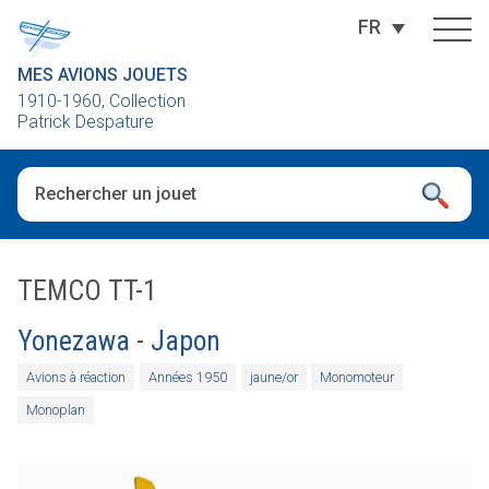
FR
MES AVIONS JOUETS
1910-1960, Collection
Patrick Despature
Quand les résultats de l'auto-complétion sont disponibles, utili
TEMCO TT-1
Yonezawa
-
Japon
Avions à réaction
Années 1950
jaune/or
Monomoteur
Monoplan