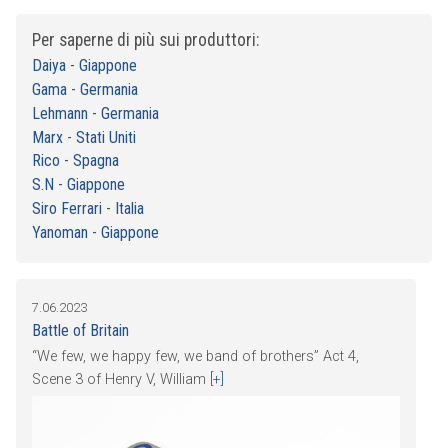
Per saperne di più sui produttori:
Daiya
-
Giappone
Gama
-
Germania
Lehmann
-
Germania
Marx
-
Stati Uniti
Rico
-
Spagna
S.N
-
Giappone
Siro Ferrari
-
Italia
Yanoman
-
Giappone
7.06.2023
Battle of Britain
“We few, we happy few, we band of brothers” Act 4,
Scene 3 of Henry V, William
[+]