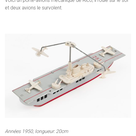
Voici un porte-avions mécanique de Rico, il roule sur le sol
et deux avions le survolent.
Années 1950, longueur: 20cm