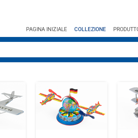
PAGINA INIZIALE
COLLEZIONE
PRODUTT
sono disponibili, usa le frecce su e giù per fare una verifica e 