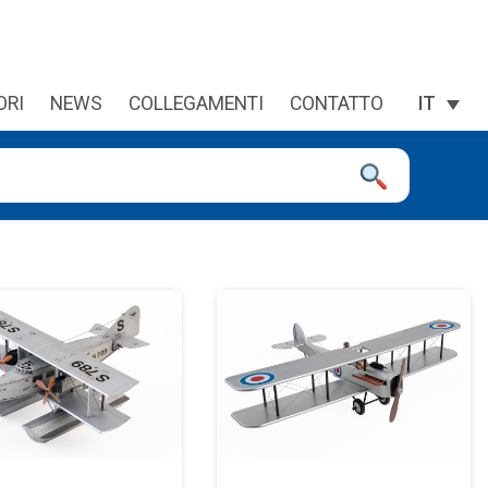
ORI
NEWS
COLLEGAMENTI
CONTATTO
IT
premi invio per andare alla pagina desiderata. Se stai usando un d