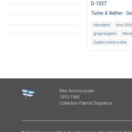
D-1337
Tücher & Walther
-
Ge
Idrovolanti
Anni 200
grigio/argento
Mono
Quattro motori e oltre
Mes Avions-jouets
1910-1960
Collection Patrick Despature