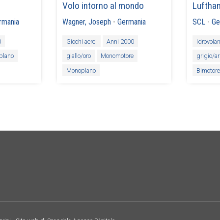
Volo intorno al mondo
Lufthan
rmania
Wagner, Joseph
-
Germania
SCL
-
Ge
0
Giochi aerei
Anni 2000
Idrovolan
plano
giallo/oro
Monomotore
grigio/a
Monoplano
Bimotor