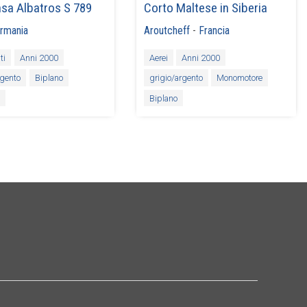
sa Albatros S 789
Corto Maltese in Siberia
rmania
Aroutcheff
-
Francia
ti
Anni 2000
Aerei
Anni 2000
rgento
Biplano
grigio/argento
Monomotore
e
Biplano