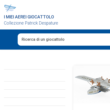
I MIEI AEREI GIOCATTOLO
Collezione Patrick Despature
Una volta che i risultati del completamento automatico 