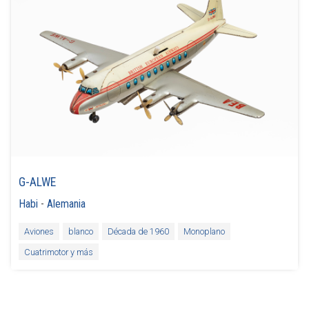
G-ALWE
Habi
-
Alemania
Aviones
blanco
Década de 1960
Monoplano
Cuatrimotor y más