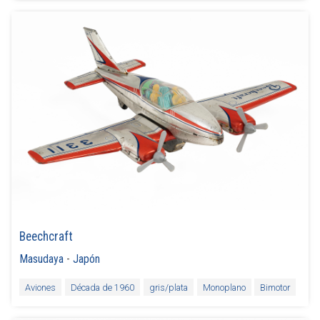
Beechcraft
Masudaya
-
Japón
Aviones
Década de 1960
gris/plata
Monoplano
Bimotor