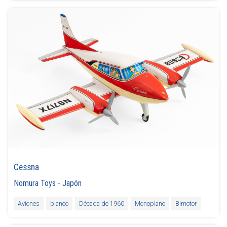
Cessna
Nomura Toys
-
Japón
Aviones
blanco
Década de 1960
Monoplano
Bimotor