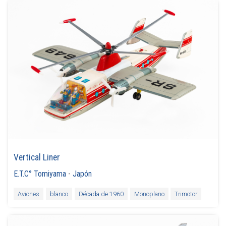
Vertical Liner
E.T.C° Tomiyama
-
Japón
Aviones
blanco
Década de 1960
Monoplano
Trimotor