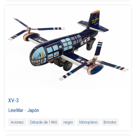
XV-3
LineMar
-
Japón
Aviones
Década de 1960
negro
Monoplano
Bimotor