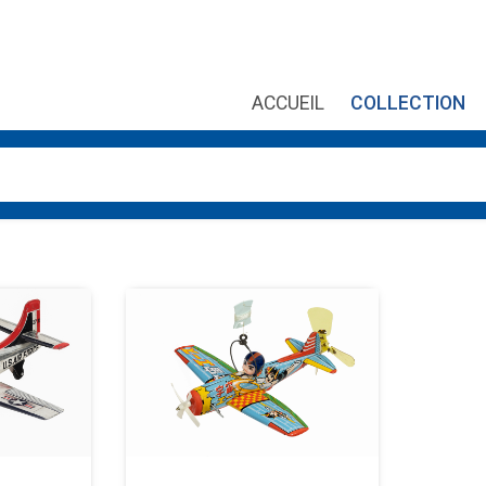
ACCUEIL
COLLECTION
es, utilisez les flèches haut et bas pour évaluer entrer pour aller