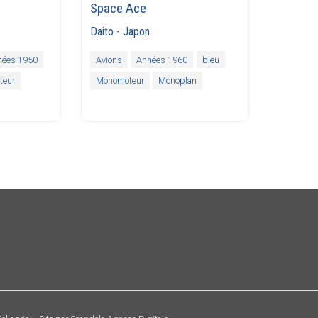
Space Ace
Daito
-
Japon
nées 1950
Avions
Années 1960
bleu
teur
Monomoteur
Monoplan