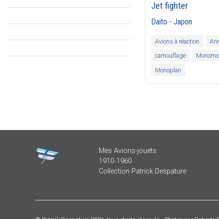
Jet fighter
Daito
-
Japon
Avions à réaction
An
camouflage
Monomo
Monoplan
Mes Avions-jouets
1910-1960
Collection Patrick Despature