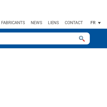
FABRICANTS
NEWS
LIENS
CONTACT
FR
 à la page désirée. Utilisateurs et utilisatrices d‘appareils tacti