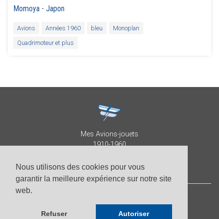
Momoya
-
Japon
Avions
Années 1960
bleu
Monoplan
Quadrimoteur et plus
Mes Avions-jouets
1910-1960
Collection Patrick Despature
Nous utilisons des cookies pour vous
garantir la meilleure expérience sur notre site
web.
© Patrick Despature 2026,
tous droits réservés
Refuser
Autoriser
-