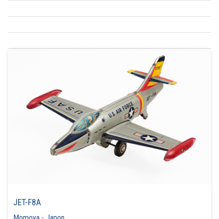
JET-F8A
Momoya
-
Japon