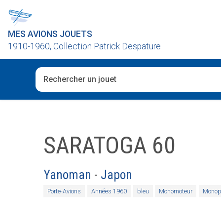
MES AVIONS JOUETS
1910-1960, Collection Patrick Despature
Quand les résultats de l'auto-complétion sont disponibl
SARATOGA 60
Yanoman
-
Japon
Porte-Avions
Années 1960
bleu
Monomoteur
Monop