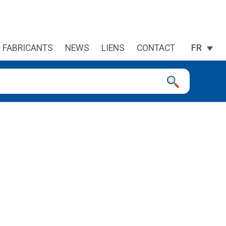
FABRICANTS
NEWS
LIENS
CONTACT
FR
 à la page désirée. Utilisateurs et utilisatrices d‘appareils tacti