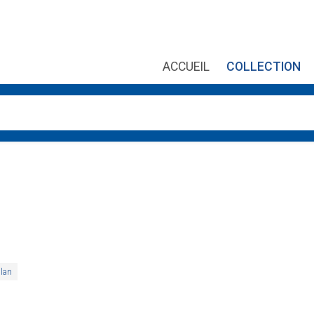
ACCUEIL
COLLECTION
es, utilisez les flèches haut et bas pour évaluer entrer pour aller
lan