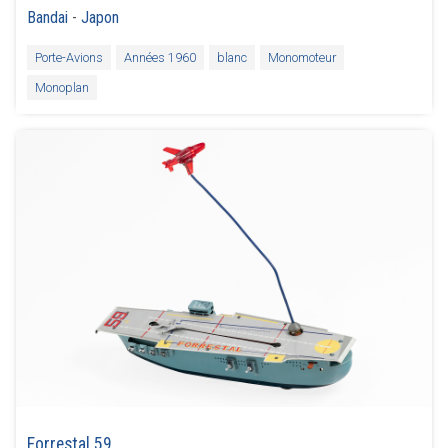
Bandai
-
Japon
Porte-Avions
Années 1960
blanc
Monomoteur
Monoplan
Forrestal 59